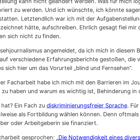
tellung kann nicht geändert werden. Was für mich lo
oriert zu werden. Und ich wünschte, ich könnte sagen
tatten. Letztendlich war ich mit der Aufgabenstellung
ezeichnet hätte, aufschreiben. Ehrlich gesagt fiel mir
n sich nicht zu finden.
nsehjournalismus angemeldet, da ich mich in diesem
s auf verschiedene Erfahrungsberichte gestoßen, die
s sich hier um das Vorurteil „blind und Fernsehen“.
iner Facharbeit habe ich mich mit den Barrieren im J
m zu haben und warum es wichtig ist, Behinderung in 
t hat? Ein Fach zu
diskriminierungsfreier Sprache
. Fü
hlweise als Fortbildung wählen können. Denn oftmals
eber oder Arbeitgeberin sie finanziert.
charbeit gesprochen: „
Die Notwendigkeit eines diver