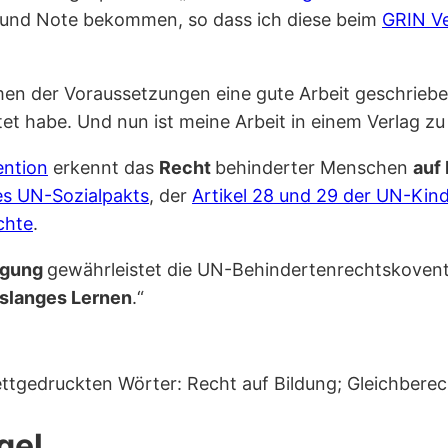
g und Note bekommen, so dass ich diese beim
GRIN Ve
men der Voraussetzungen eine gute Arbeit geschriebe
t habe. Und nun ist meine Arbeit in einem Verlag zu 
ntion
erkennt das
Recht
behinderter Menschen
auf
des UN-Sozialpakts
, der
Artikel 28 und 29 der UN-Kin
chte
.
igung
gewährleistet die UN-Behindertenrechtskoventi
slanges Lernen
.“
ettgedruckten Wörter: Recht auf Bildung; Gleichberec
gel