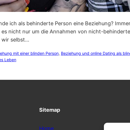
inde ich als behinderte Person eine Beziehung? Immer
 es nicht nur um die Annahmen von nicht-behinderte
 wir selbst…
ehung mit einer blinden Person
, 
Beziehung und online Dating als bli
es Leben
Sitemap
Referen
Home