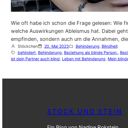
Wie oft habe ich schon die Frage gelesen: Wie f
welche Auswirkungen Ableismus hat. Dabei geht
empfinden, sondern auch um die Annahmen, die
Stöckchen
20. Mai 2023
Behinderung
, 
Blindheit
behindert
, 
Behinderung
, 
Beziehung als blinde Person.
, 
Bezi
ist dein Partner auch blind
, 
Leben mit Behinderung
, 
Mein blind
STOCK UND STEIN
Ein Blog von Nadine Rokstein