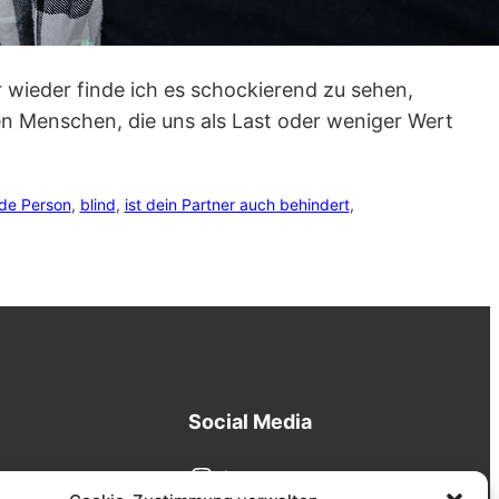
 wieder finde ich es schockierend zu sehen,
n Menschen, die uns als Last oder weniger Wert
nde Person
, 
blind
, 
ist dein Partner auch behindert
, 
Social Media
Instagram
zen