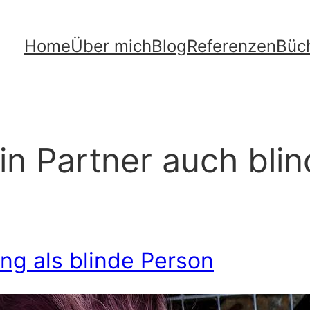
Home
Über mich
Blog
Referenzen
Büc
ein Partner auch blin
ng als blinde Person